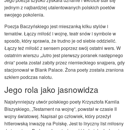
Jego poezja szybko zyskała uznanie i wkrótce stał się
jednym z najbardziej utalentowanych polskich poetów
swojego pokolenia.
Poezja Baczyńskiego jest mieszanką kilku stylów i
tematów. Łączy miłość i wojnę, teatr snów i symbole w
sposób, który sprawia, że trudno je od siebie oddzielić.
Łączy też miłość z sensem poprzez swój ostatni wers. W
ostatnim wierszu „Jutro jest pierwszy poranek następnego
dnia” poeta został zabity przez niemieckiego snajpera, gdy
stacjonował w Blank Palace. Żona poety została zraniona
szkłem podczas nalotu.
Jego rola jako jasnowidza
Najsłynniejszy utwór polskiego poety Krzysztofa Kamila
Biszyskiego, „Testament na wojnę”, powstał w czasie II
wojny światowej. Napisał go człowiek, który przeżył
hitlerowską inwazję na Polskę. Jest to liryczny list miłosny