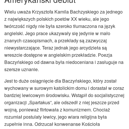
Wielu uważa Krzysztofa Kamila Bachzyskiego za jednego
z największych polskich poetów XX wieku, ale jego
twórczość nigdy nie była szeroko tłumaczona na język
angielski. Jego prace ukazywały się jedynie w mało
znanych czasopismach, a przekłady są zazwyczaj
niewystarczające. Teraz jednak jego arcydzieła są
wreszcie dostępne w angielskim przekładzie. Poezja
Baczyńskiego od dawna była niedoceniana i zasługuje na
szersze uznanie.
Jest to duże osiągnięcie dla Baczyńskiego, który został
wychowany w surowym katolickim domu i dorastał w coraz
bardziej lewicowym środowisku. Wstąpił do socjalistycznej
organizacji „Spartakus”, ale odszedł z niej jeszcze przed
wojną, ponieważ flirtowała z komunizmem. Chociaż
rozumiał postulaty lewicy, jego wiara religijna była
zupełnie inna. Odrzucał konwenanse Kościoła