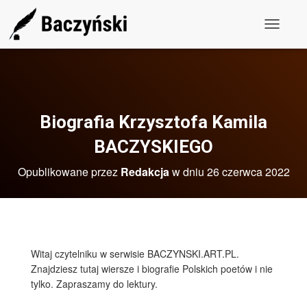
P
r
z
e
ł
ą
c
z
Biografia Krzysztofa Kamila
N
a
BACZYSKIEGO
w
i
Opublikowane przez
Redakcja
w dniu
26 czerwca 2022
g
a
c
j
ę
Witaj czytelniku w serwisie BACZYNSKI.ART.PL.
Znajdziesz tutaj wiersze i biografie Polskich poetów i nie
tylko. Zapraszamy do lektury.