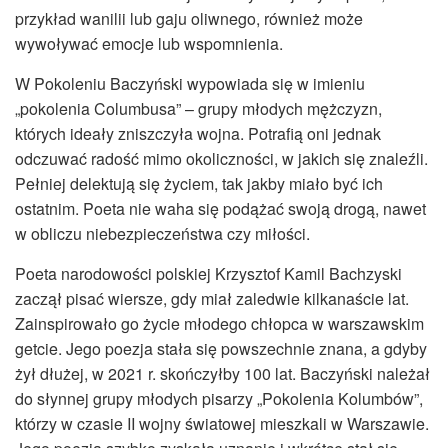
przykład wanilii lub gaju oliwnego, również może
wywoływać emocje lub wspomnienia.
W Pokoleniu Baczyński wypowiada się w imieniu
„pokolenia Columbusa” – grupy młodych mężczyzn,
których ideały zniszczyła wojna. Potrafią oni jednak
odczuwać radość mimo okoliczności, w jakich się znaleźli.
Pełniej delektują się życiem, tak jakby miało być ich
ostatnim. Poeta nie waha się podążać swoją drogą, nawet
w obliczu niebezpieczeństwa czy miłości.
Poeta narodowości polskiej Krzysztof Kamil Bachzyski
zaczął pisać wiersze, gdy miał zaledwie kilkanaście lat.
Zainspirowało go życie młodego chłopca w warszawskim
getcie. Jego poezja stała się powszechnie znana, a gdyby
żył dłużej, w 2021 r. skończyłby 100 lat. Baczyński należał
do słynnej grupy młodych pisarzy „Pokolenia Kolumbów”,
którzy w czasie II wojny światowej mieszkali w Warszawie.