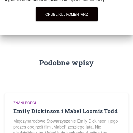
Podobne wpisy
ZNANI POECI
Emily Dickinson i Mabel Loomis Todd
Międzynarodowe Stowarzyszenie Emily Dickinson i jego
prezes obejrzeli film „Mabel” zeszłego lata. Nie
wiedzieliśmy, że Mabel była kochanką Austina i że