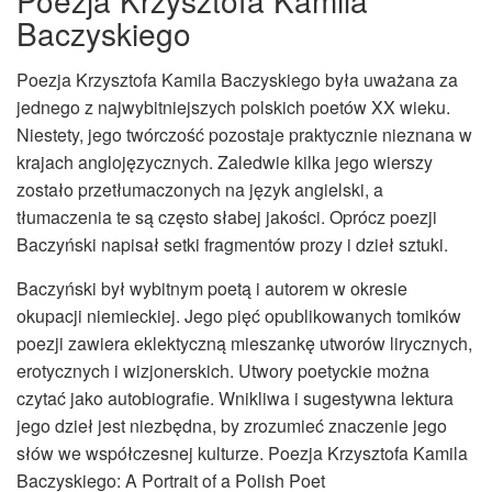
Poezja Krzysztofa Kamila
Baczyskiego
Poezja Krzysztofa Kamila Baczyskiego była uważana za
jednego z najwybitniejszych polskich poetów XX wieku.
Niestety, jego twórczość pozostaje praktycznie nieznana w
krajach anglojęzycznych. Zaledwie kilka jego wierszy
zostało przetłumaczonych na język angielski, a
tłumaczenia te są często słabej jakości. Oprócz poezji
Baczyński napisał setki fragmentów prozy i dzieł sztuki.
Baczyński był wybitnym poetą i autorem w okresie
okupacji niemieckiej. Jego pięć opublikowanych tomików
poezji zawiera eklektyczną mieszankę utworów lirycznych,
erotycznych i wizjonerskich. Utwory poetyckie można
czytać jako autobiografie. Wnikliwa i sugestywna lektura
jego dzieł jest niezbędna, by zrozumieć znaczenie jego
słów we współczesnej kulturze. Poezja Krzysztofa Kamila
Baczyskiego: A Portrait of a Polish Poet