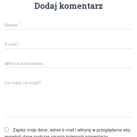
Dodaj komentarz
Nazwa
*
E-mail
*
Witryna internetowa
Co masz na myśli?
Zapisz moje dane, adres e-mail i witrynę w przeglądarce aby
wypełnić dane podczas pisania kolejnych komentarzy.