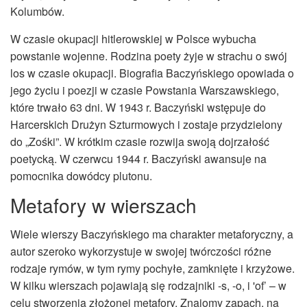
Kolumbów.
W czasie okupacji hitlerowskiej w Polsce wybucha
powstanie wojenne. Rodzina poety żyje w strachu o swój
los w czasie okupacji. Biografia Baczyńskiego opowiada o
jego życiu i poezji w czasie Powstania Warszawskiego,
które trwało 63 dni. W 1943 r. Baczyński wstępuje do
Harcerskich Drużyn Szturmowych i zostaje przydzielony
do „Zośki”. W krótkim czasie rozwija swoją dojrzałość
poetycką. W czerwcu 1944 r. Baczyński awansuje na
pomocnika dowódcy plutonu.
Metafory w wierszach
Wiele wierszy Baczyńskiego ma charakter metaforyczny, a
autor szeroko wykorzystuje w swojej twórczości różne
rodzaje rymów, w tym rymy pochyłe, zamknięte i krzyżowe.
W kilku wierszach pojawiają się rodzajniki -s, -o, i 'of’ – w
celu stworzenia złożonej metafory. Znajomy zapach, na