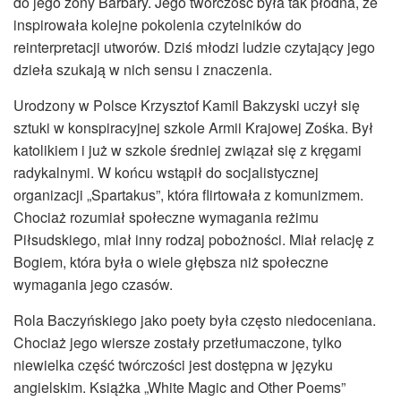
do jego żony Barbary. Jego twórczość była tak płodna, że
inspirowała kolejne pokolenia czytelników do
reinterpretacji utworów. Dziś młodzi ludzie czytający jego
dzieła szukają w nich sensu i znaczenia.
Urodzony w Polsce Krzysztof Kamil Bakzyski uczył się
sztuki w konspiracyjnej szkole Armii Krajowej Zośka. Był
katolikiem i już w szkole średniej związał się z kręgami
radykalnymi. W końcu wstąpił do socjalistycznej
organizacji „Spartakus”, która flirtowała z komunizmem.
Chociaż rozumiał społeczne wymagania reżimu
Piłsudskiego, miał inny rodzaj pobożności. Miał relację z
Bogiem, która była o wiele głębsza niż społeczne
wymagania jego czasów.
Rola Baczyńskiego jako poety była często niedoceniana.
Chociaż jego wiersze zostały przetłumaczone, tylko
niewielka część twórczości jest dostępna w języku
angielskim. Książka „White Magic and Other Poems”