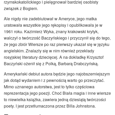
rzymskokatolickiego i pielęgnował bardziej osobisty
związek z Bogiem.
Ale nigdy nie zadebiutował w Ameryce, jego matka
uratowała wszystkie jego rękopisy i opublikowała je w
1961 roku. Kazimierz Wyka, znany krakowski krytyk,
walczył o twórczość Baczyńskiego i przyczynił się do tego,
że jego zbiór Wiersze po raz pierwszy ukazał się w języku
angielskim. Znalazły się w nim również przekłady
rosyjskiej literatury dziecięcej. A na dokładkę Krzysztof
Baczyński ożenił się z Polką, Barbarą Drabczyńską.
Amerykański debiut autora będzie jego najobszerniejszym
jak dotąd wydaniem i z pewnością warto go przeczytać.
Mimo uznanego autorstwa, jest to tylko częściowa
reprezentacja jego poezji. Choć Biała magia i inne wiersze
to niewielka książka, zawiera jedną dziesiątą twórczości
poety. I jest przetłumaczona przez Billa Johnstona.