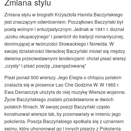
Zmiana stylu
Zmiana stylu w biografii Krzysztofa Hamila Baczyńskiego
jest znaczącym odwróceniem. Początkowo Baczyński był
poetą wolnym i entuzjastycznym. Jednak w 1941 r. doznał
„szoku okupacyjnego” i powrócił do tradycji romantycznej,
dominującej w twórczości Słowackiego i Norwida. W
swojej działalności literackiej Baczyński miotał się między
dwiema przeciwstawnymi tendencjami: chciał pisać wiersz
„czysty” i pisać poezję „zaangażowaną”
Pisał ponad 500 wierszy. Jego Elegia o chłopcu polskim
znalazła się w piosence Lao Che Godzina W. W 1965 r.
Ewa Demarczyk ułożyła do niej muzykę Wiersze wojenne.
Życie Baczyńskiego zostało przedstawione w dwóch
polskich filmach. W swojej poezji Baczyński często
konstruował wiersze tak, by przemawiały w imieniu jego
pokolenia. Poezja Baczyńskiego spotkała się z uznaniem
sejmu, który uhonorował go i innych pisarzy z Pokolenia