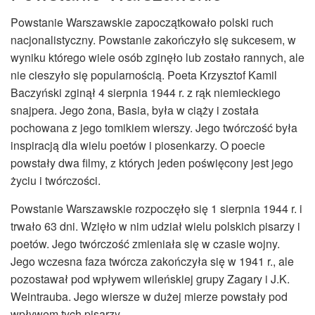
Powstanie Warszawskie zapoczątkowało polski ruch
nacjonalistyczny. Powstanie zakończyło się sukcesem, w
wyniku którego wiele osób zginęło lub zostało rannych, ale
nie cieszyło się popularnością. Poeta Krzysztof Kamil
Baczyński zginął 4 sierpnia 1944 r. z rąk niemieckiego
snajpera. Jego żona, Basia, była w ciąży i została
pochowana z jego tomikiem wierszy. Jego twórczość była
inspiracją dla wielu poetów i piosenkarzy. O poecie
powstały dwa filmy, z których jeden poświęcony jest jego
życiu i twórczości.
Powstanie Warszawskie rozpoczęło się 1 sierpnia 1944 r. i
trwało 63 dni. Wzięło w nim udział wielu polskich pisarzy i
poetów. Jego twórczość zmieniała się w czasie wojny.
Jego wczesna faza twórcza zakończyła się w 1941 r., ale
pozostawał pod wpływem wileńskiej grupy Zagary i J.K.
Weintrauba. Jego wiersze w dużej mierze powstały pod
wpływem tych pisarzy.